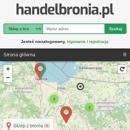
Szukaj
Jesteś niezalogowany,
logowanie
/
rejestracja
.
☰
Strona główna
+
−
3
3
Sklep z bronią (8)