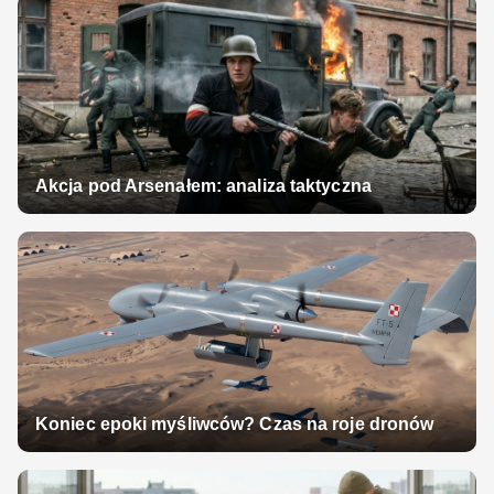
Akcja pod Arsenałem: analiza taktyczna
Koniec epoki myśliwców? Czas na roje dronów