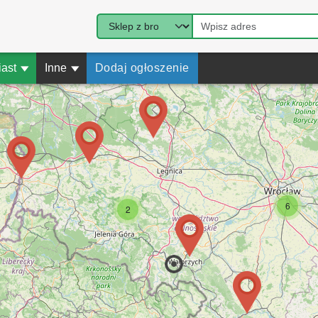
iast
▾
Inne
▾
Dodaj ogłoszenie
6
2