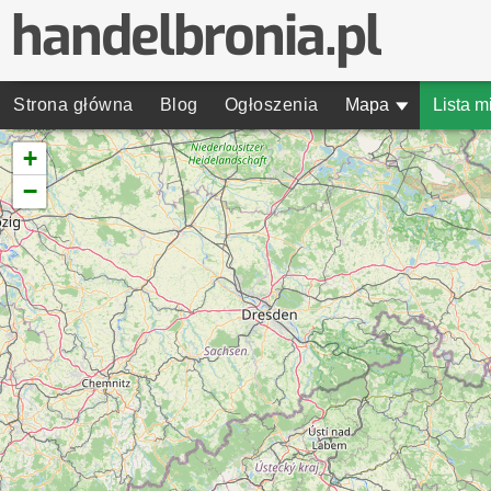
Strona główna
Blog
Ogłoszenia
Mapa
▾
Lista m
+
−