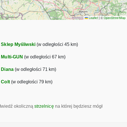
Leaflet
|
©
OpenStreetMap
•
Sklep Myśliwski
(w odległości 45 km)
•
Multi-GUN
(w odległości 67 km)
•
Diana
(w odległości 71 km)
•
Colt
(w odległości 79 km)
odwiedź okoliczną
strzelnicę
na której będziesz mógł