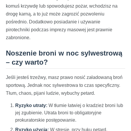
komuś krzywdę lub spowodujesz pożar, wchodzisz na
drogę karną, a to już może zagrozić pozwoleniu
pośrednio. Dodatkowo posiadanie i używanie
pirotechniki podczas imprezy masowej jest prawnie
zabronione.
Noszenie broni w noc sylwestrową
– czy warto?
Jeśli jesteś trzeźwy, masz prawo nosić załadowaną broń
sportową. Jednak noc sylwestrowa to czas specyficzny.
Tłum, chaos, pijani ludzie, wybuchy petard.
Ryzyko utraty:
W tłumie łatwiej o kradzież broni lub
jej zgubienie. Utrata broni to obligatoryjne
prokuratorskie postępowanie.
Ryzyko użycia:
W stresie, przy huku petard,