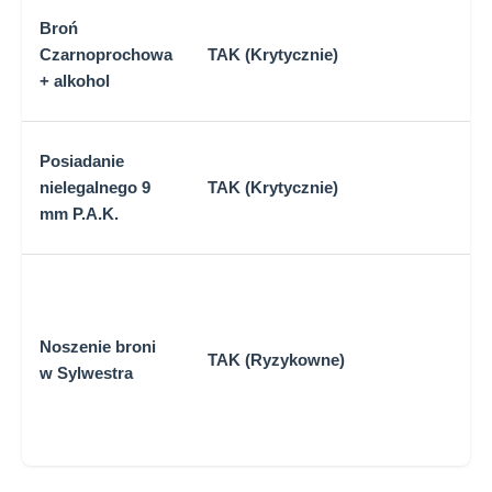
To
Broń
ro
Czarnoprochowa
TAK (Krytycznie)
us
+ alkohol
Uo
Pr
Posiadanie
z 
nielegalnego 9
TAK (Krytycznie)
= 
mm P.A.K.
up
R
kr
zg
Noszenie broni
TAK (Ryzykowne)
uż
w Sylwestra
wn
te
ma