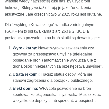
właśnie wtedy najczęściej kusi nas, by użyć broni
hukowej. Sklepy wciąż oferują je jako "urządzenia
akustyczne", ale orzecznictwo w 2025 roku jest brutalne.
Dla "zwykłego Kowalskiego" wpadka z nielegalnym
P.A.K.-iem to sprawa karna z art. 263 § 2 KK. Dla
posiadacza pozwolenia na broń skutki są dewastujące:
Wyrok karny:
Nawet wyrok w zawieszeniu czy
grzywna za przestępstwo umyślne (nielegalne
posiadanie broni) automatycznie wyklucza Cię z
grona osób "niekaranych za przestępstwa umyślne".
Utrata rękojmi:
Tracisz status osoby, która nie
stanowi zagrożenia dla porządku publicznego.
Efekt domina:
WPA cofa pozwolenie na broń
sportową, kolekcjonerską i myśliwską. Musisz zdać
wszystko do depozytu lub sprzedać w pośpiechu.