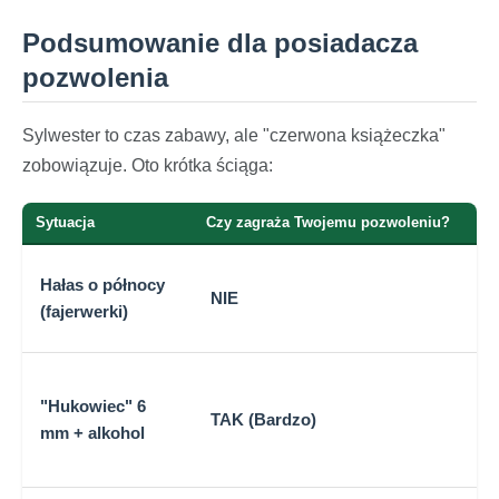
Podsumowanie dla posiadacza
pozwolenia
Sylwester to czas zabawy, ale "czerwona książeczka"
zobowiązuje. Oto krótka ściąga:
Sytuacja
Czy zagraża Twojemu pozwoleniu?
Dl
Ak
Hałas o północy
NIE
pi
(fajerwerki)
ni
To
"Hukowiec" 6
ro
TAK (Bardzo)
mm + alkohol
us
Uo