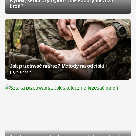
Kydex, skóra czy nylon? Jak kabury niszczą
broń?
Jak przetrwać marsz? Metody na odciski i
pęcherze