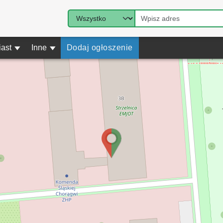
iast
▾
Inne
▾
Dodaj ogłoszenie