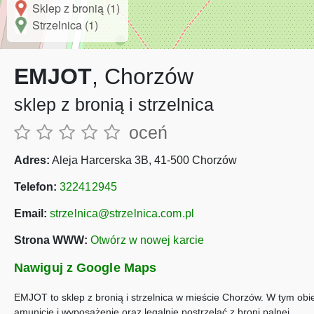
Sklep z bronią (1)
Strzelnica (1)
EMJOT
, Chorzów
sklep z bronią i strzelnica
oceń
Adres:
Aleja Harcerska 3B, 41-500 Chorzów
Telefon:
322412945
Email:
strzelnica@strzelnica.com.pl
Strona WWW:
Otwórz w nowej karcie
Nawiguj z Google Maps
EMJOT to sklep z bronią i strzelnica w mieście Chorzów. W tym obi
amunicję i wyposażenie oraz legalnie postrzelać z broni palnej.