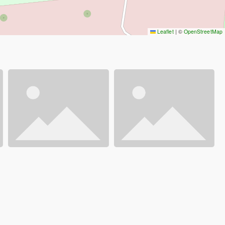
Leaflet
|
©
OpenStreetMap