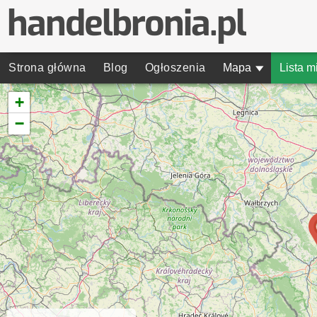
Strona główna
Blog
Ogłoszenia
Mapa
▾
Lista m
+
−