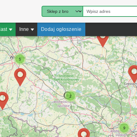
iast
▾
Inne
▾
Dodaj ogłoszenie
5
2
9