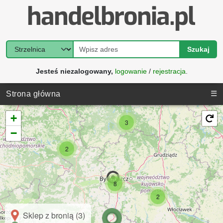
Szukaj
Jesteś niezalogowany,
logowanie
/
rejestracja
.
☰
Strona główna
+
3
−
2
8
2
Sklep z bronią (3)