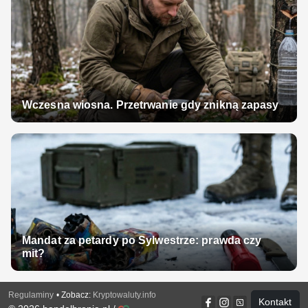
Wczesna wiosna. Przetrwanie gdy znikną zapasy
Mandat za petardy po Sylwestrze: prawda czy
mit?
Regulaminy
• Zobacz:
Kryptowaluty.info
Kontakt