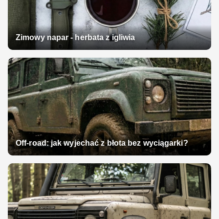
Zimowy napar - herbata z igliwia
Off-road: jak wyjechać z błota bez wyciągarki?