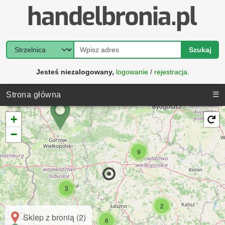
Szukaj
Jesteś niezalogowany,
logowanie
/
rejestracja
.
☰
Strona główna
+
−
9
3
2
Sklep z bronią (2)
6