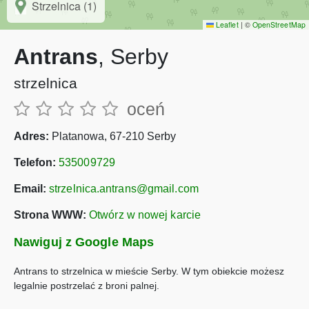
Strzelnica (1)
Leaflet
|
©
OpenStreetMap
Antrans
, Serby
strzelnica
oceń
Adres:
Platanowa, 67-210 Serby
Telefon:
535009729
Email:
strzelnica.antrans@gmail.com
Strona WWW:
Otwórz w nowej karcie
Nawiguj z Google Maps
Antrans to strzelnica w mieście Serby. W tym obiekcie możesz
legalnie postrzelać z broni palnej.