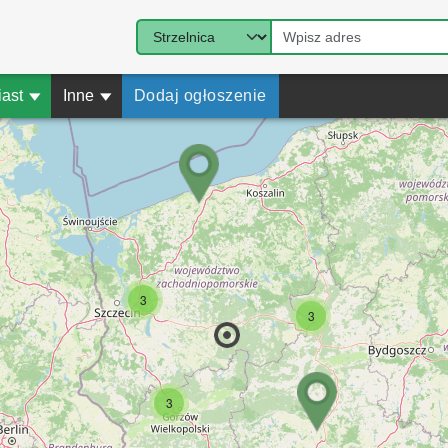
iast
▾
Inne
▾
Dodaj ogłoszenie
3
3
3