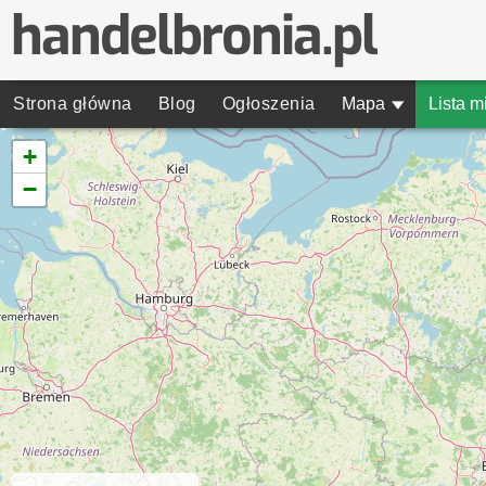
Strona główna
Blog
Ogłoszenia
Mapa
▾
Lista m
+
−