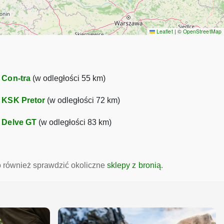
Leaflet
|
©
OpenStreetMap
•
Con-tra
(w odległości 55 km)
•
KSK Pretor
(w odległości 72 km)
•
Delve GT
(w odległości 83 km)
to również sprawdzić okoliczne
sklepy z bronią
.