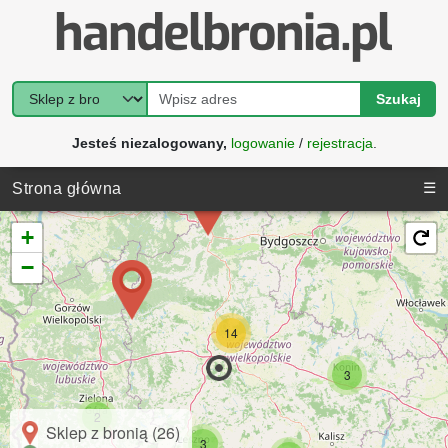
Szukaj
Jesteś niezalogowany,
logowanie
/
rejestracja
.
☰
Strona główna
+
−
14
3
2
Sklep z bronią (26)
3