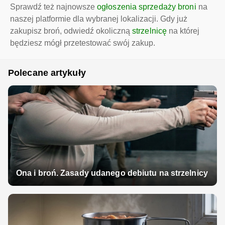
Sprawdź też najnowsze
ogłoszenia sprzedaży broni
na
naszej platformie dla wybranej lokalizacji. Gdy już
zakupisz broń, odwiedź okoliczną
strzelnicę
na której
będziesz mógł przetestować swój zakup.
Polecane artykuły
Ona i broń. Zasady udanego debiutu na strzelnicy