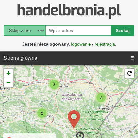
Szukaj
Jesteś niezalogowany,
logowanie
/
rejestracja
.
☰
Strona główna
+
−
3
2
2