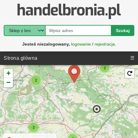
Szukaj
Jesteś niezalogowany,
logowanie
/
rejestracja
.
☰
Strona główna
2
+
2
−
2