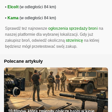
•
Elcolt
(w odległości 84 km)
•
Kama
(w odległości 84 km)
Sprawdź też najnowsze
ogłoszenia sprzedaży broni
na
naszej platformie dla wybranej lokalizacji. Gdy już
zakupisz broń, odwiedź okoliczną
strzelnicę
na której
będziesz mógł przetestować swój zakup.
Polecane artykuły
10 filmów, które zmieniły oblicze broni w kinie