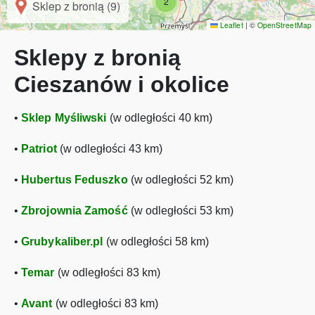
2
Sklep z bronią (9)
Leaflet
|
©
OpenStreetMap
Sklepy z bronią
Cieszanów i okolice
•
Sklep Myśliwski
(w odległości 40 km)
•
Patriot
(w odległości 43 km)
•
Hubertus Feduszko
(w odległości 52 km)
•
Zbrojownia Zamość
(w odległości 53 km)
•
Grubykaliber.pl
(w odległości 58 km)
•
Temar
(w odległości 83 km)
•
Avant
(w odległości 83 km)