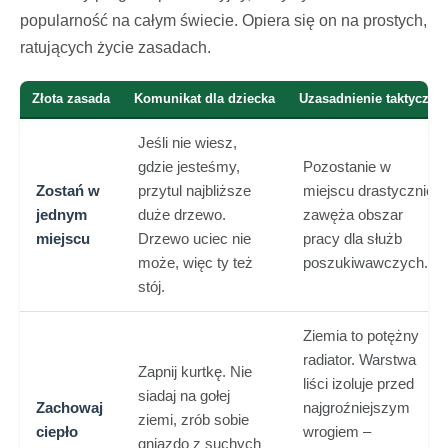
popularność na całym świecie. Opiera się on na prostych,
ratujących życie zasadach.
Złota zasada
Komunikat dla dziecka
Uzasadnienie taktyczne
Jeśli nie wiesz,
gdzie jesteśmy,
Pozostanie w
Zostań w
przytul najbliższe
miejscu drastycznie
jednym
duże drzewo.
zawęża obszar
miejscu
Drzewo uciec nie
pracy dla służb
może, więc ty też
poszukiwawczych.
stój.
Ziemia to potężny
radiator. Warstwa
Zapnij kurtkę. Nie
liści izoluje przed
siadaj na gołej
Zachowaj
najgroźniejszym
ziemi, zrób sobie
ciepło
wrogiem –
gniazdo z suchych