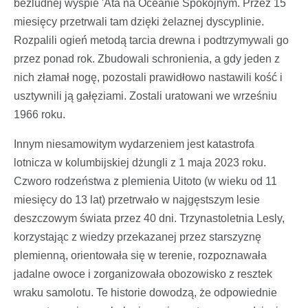
bezludnej wyspie 'Ata na Oceanie Spokojnym. Przez 15
miesięcy przetrwali tam dzięki żelaznej dyscyplinie.
Rozpalili ogień metodą tarcia drewna i podtrzymywali go
przez ponad rok. Zbudowali schronienia, a gdy jeden z
nich złamał nogę, pozostali prawidłowo nastawili kość i
usztywnili ją gałęziami. Zostali uratowani we wrześniu
1966 roku.
Innym niesamowitym wydarzeniem jest katastrofa
lotnicza w kolumbijskiej dżungli z 1 maja 2023 roku.
Czworo rodzeństwa z plemienia Uitoto (w wieku od 11
miesięcy do 13 lat) przetrwało w najgęstszym lesie
deszczowym świata przez 40 dni. Trzynastoletnia Lesly,
korzystając z wiedzy przekazanej przez starszyznę
plemienną, orientowała się w terenie, rozpoznawała
jadalne owoce i zorganizowała obozowisko z resztek
wraku samolotu. Te historie dowodzą, że odpowiednie