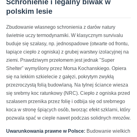
Schronienie i legalny biwak w
polskim lesie
Zbudowanie własnego schronienia z darów natury
świetnie uczy termodynamiki. W klasycznym survivalu
buduje się szałasy, np. jednospadowe (otwarte od frontu,
łapiące ciepło z ogniska) z grubej warstwy izolacyjnej na
ziemi. Prawdziwym przełomem jest jednak "Super
Shelter" wymyślony przez Morsa Kochanskiego. Opiera
się na lekkim szkielecie z gałęzi, pokrytym zwykłą
przezroczystą folią budowlaną. Na tylnej ściance wiesza
się srebrny koc ratunkowy (NRC). Ciepło z ogniska przed
szałasem przenika przez folię i odbija się od srebrnego
koca w stronę śpiących osób, tworząc efekt szklarni, który
pozwala spać w cieple nawet podczas solidnych mrozów.
Uwarunkowania prawne w Polsce:
Budowanie wielkich