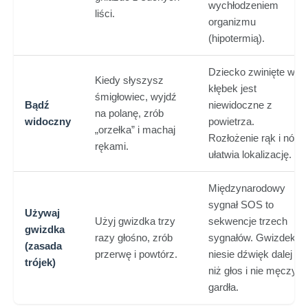
wychłodzeniem
liści.
organizmu
(hipotermią).
Dziecko zwinięte w
Kiedy słyszysz
kłębek jest
śmigłowiec, wyjdź
Bądź
niewidoczne z
na polanę, zrób
widoczny
powietrza.
„orzełka” i machaj
Rozłożenie rąk i nóg
rękami.
ułatwia lokalizację.
Międzynarodowy
sygnał SOS to
Używaj
Użyj gwizdka trzy
sekwencje trzech
gwizdka
razy głośno, zrób
sygnałów. Gwizdek
(zasada
przerwę i powtórz.
niesie dźwięk dalej
trójek)
niż głos i nie męczy
gardła.