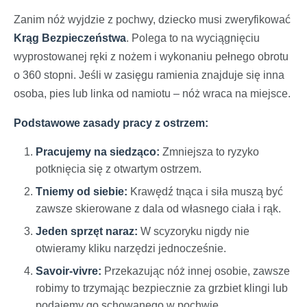
Zanim nóż wyjdzie z pochwy, dziecko musi zweryfikować
Krąg Bezpieczeństwa
. Polega to na wyciągnięciu
wyprostowanej ręki z nożem i wykonaniu pełnego obrotu
o 360 stopni. Jeśli w zasięgu ramienia znajduje się inna
osoba, pies lub linka od namiotu – nóż wraca na miejsce.
Podstawowe zasady pracy z ostrzem:
Pracujemy na siedząco:
Zmniejsza to ryzyko
potknięcia się z otwartym ostrzem.
Tniemy od siebie:
Krawędź tnąca i siła muszą być
zawsze skierowane z dala od własnego ciała i rąk.
Jeden sprzęt naraz:
W scyzoryku nigdy nie
otwieramy kliku narzędzi jednocześnie.
Savoir-vivre:
Przekazując nóż innej osobie, zawsze
robimy to trzymając bezpiecznie za grzbiet klingi lub
podajemy go schowanego w pochwie.