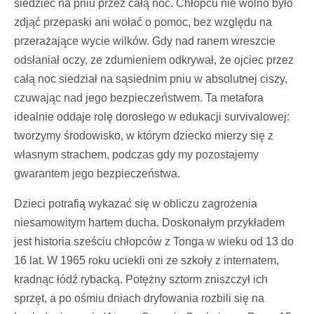
siedzieć na pniu przez całą noc. Chłopcu nie wolno było
zdjąć przepaski ani wołać o pomoc, bez względu na
przerażające wycie wilków. Gdy nad ranem wreszcie
odsłaniał oczy, ze zdumieniem odkrywał, że ojciec przez
całą noc siedział na sąsiednim pniu w absolutnej ciszy,
czuwając nad jego bezpieczeństwem. Ta metafora
idealnie oddaje rolę dorosłego w edukacji survivalowej:
tworzymy środowisko, w którym dziecko mierzy się z
własnym strachem, podczas gdy my pozostajemy
gwarantem jego bezpieczeństwa.
Dzieci potrafią wykazać się w obliczu zagrożenia
niesamowitym hartem ducha. Doskonałym przykładem
jest historia sześciu chłopców z Tonga w wieku od 13 do
16 lat. W 1965 roku uciekli oni ze szkoły z internatem,
kradnąc łódź rybacką. Potężny sztorm zniszczył ich
sprzęt, a po ośmiu dniach dryfowania rozbili się na