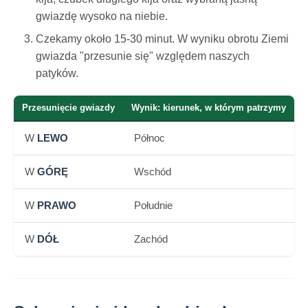
gwiazdę wysoko na niebie.
Czekamy około 15-30 minut. W wyniku obrotu Ziemi
gwiazda "przesunie się" względem naszych
patyków.
Przesunięcie gwiazdy
Wynik: kierunek, w którym patrzymy
W
LEWO
Północ
W
GÓRĘ
Wschód
W
PRAWO
Południe
W
DÓŁ
Zachód