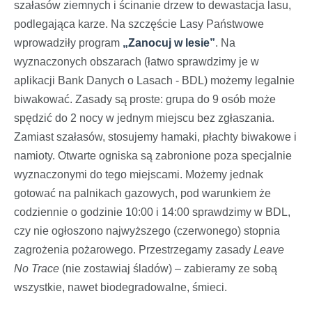
szałasów ziemnych i ścinanie drzew to dewastacja lasu,
podlegająca karze. Na szczęście Lasy Państwowe
wprowadziły program
„Zanocuj w lesie”
. Na
wyznaczonych obszarach (łatwo sprawdzimy je w
aplikacji Bank Danych o Lasach - BDL) możemy legalnie
biwakować. Zasady są proste: grupa do 9 osób może
spędzić do 2 nocy w jednym miejscu bez zgłaszania.
Zamiast szałasów, stosujemy hamaki, płachty biwakowe i
namioty. Otwarte ogniska są zabronione poza specjalnie
wyznaczonymi do tego miejscami. Możemy jednak
gotować na palnikach gazowych, pod warunkiem że
codziennie o godzinie 10:00 i 14:00 sprawdzimy w BDL,
czy nie ogłoszono najwyższego (czerwonego) stopnia
zagrożenia pożarowego. Przestrzegamy zasady
Leave
No Trace
(nie zostawiaj śladów) – zabieramy ze sobą
wszystkie, nawet biodegradowalne, śmieci.