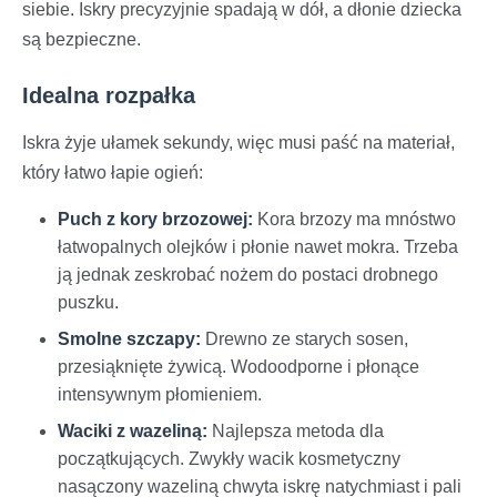
siebie. Iskry precyzyjnie spadają w dół, a dłonie dziecka
są bezpieczne.
Idealna rozpałka
Iskra żyje ułamek sekundy, więc musi paść na materiał,
który łatwo łapie ogień:
Puch z kory brzozowej:
Kora brzozy ma mnóstwo
łatwopalnych olejków i płonie nawet mokra. Trzeba
ją jednak zeskrobać nożem do postaci drobnego
puszku.
Smolne szczapy:
Drewno ze starych sosen,
przesiąknięte żywicą. Wodoodporne i płonące
intensywnym płomieniem.
Waciki z wazeliną:
Najlepsza metoda dla
początkujących. Zwykły wacik kosmetyczny
nasączony wazeliną chwyta iskrę natychmiast i pali