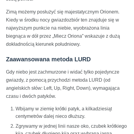
Zimą możemy posłużyć się majestatycznym Orionem.
Kiedy w środku nocy gwiazdozbiór ten znajduje się w
najwyższym punkcie na niebie, wyobrażona linia
biegnąca w dół przez „Miecz Oriona” wskazuje z dużą
dokładnością kierunek południowy.
Zaawansowana metoda LURD
Gdy niebo jest zachmurzone i widać tylko pojedyncze
gwiazdy, z pomocą przychodzi metoda LURD (od
angielskich słów: Left, Up, Right, Down), wymagająca
czasu i dwóch patyków.
Wbijamy w ziemię krótki patyk, a kilkadziesiąt
centymetrów dalej nieco dłuższy.
Zgrywamy w jednej linii nasze oko, czubek krótkiego
kija, czubek długiego kija oraz wybraną jasną