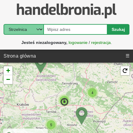
Szukaj
Jesteś niezalogowany,
logowanie
/
rejestracja
.
☰
Strona główna
+
−
4
9
5