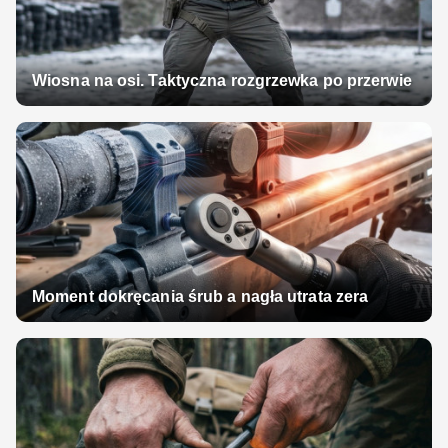
Wiosna na osi. Taktyczna rozgrzewka po przerwie
Moment dokręcania śrub a nagła utrata zera