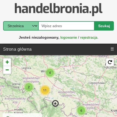
Szukaj
Jesteś niezalogowany,
logowanie
/
rejestracja
.
☰
Strona główna
+
−
4
2
11
6