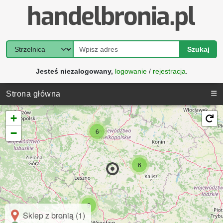
Szukaj
Jesteś niezalogowany,
logowanie
/
rejestracja
.
☰
Strona główna
+
−
6
6
9
Sklep z bronią (1)