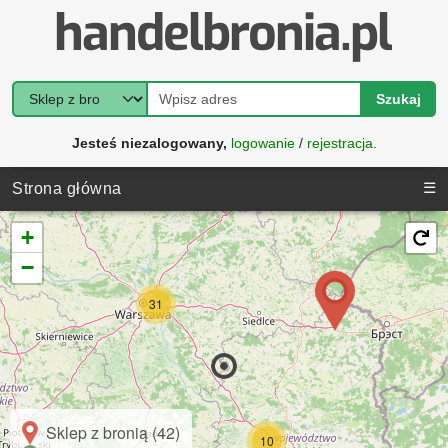
Szukaj
Jesteś niezalogowany,
logowanie
/
rejestracja
.
☰
Strona główna
+
−
31
Sklep z bronią (42)
10