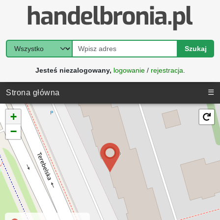
Szukaj
Jesteś niezalogowany,
logowanie
/
rejestracja
.
☰
Strona główna
+
−