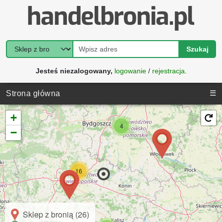
Szukaj
Jesteś niezalogowany,
logowanie
/
rejestracja
.
☰
Strona główna
+
4
−
16
Sklep z bronią (26)