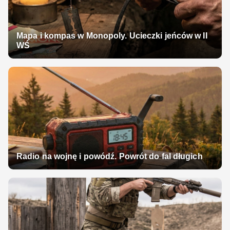
Mapa i kompas w Monopoly. Ucieczki jeńców w II
WŚ
Radio na wojnę i powódź. Powrót do fal długich