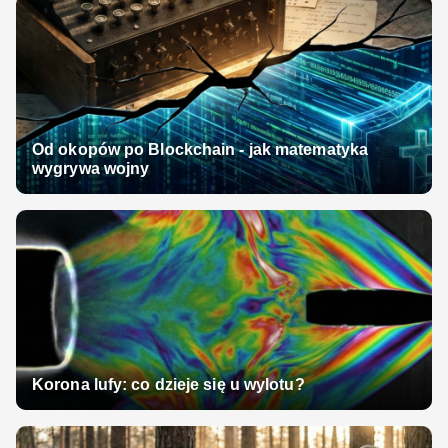
Od okopów po Blockchain - jak matematyka
wygrywa wojny
Korona lufy: co dzieje się u wylotu?