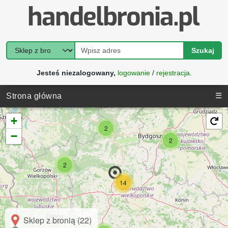
Szukaj
Jesteś niezalogowany,
logowanie
/
rejestracja
.
☰
Strona główna
+
2
−
2
2
14
Sklep z bronią (22)