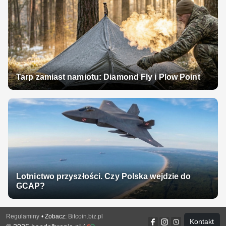
Tarp zamiast namiotu: Diamond Fly i Plow Point
Lotnictwo przyszłości. Czy Polska wejdzie do
GCAP?
Regulaminy
• Zobacz:
Bitcoin.biz.pl
Kontakt