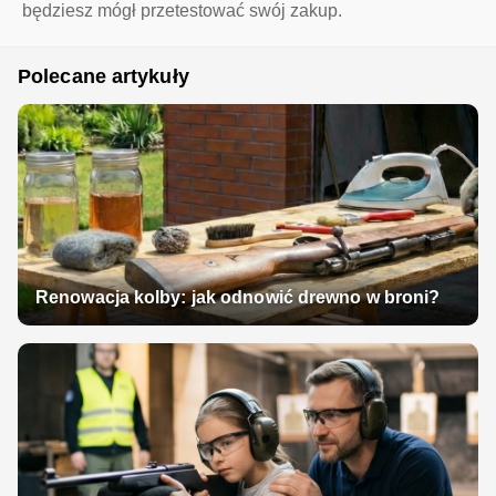
będziesz mógł przetestować swój zakup.
Polecane artykuły
Renowacja kolby: jak odnowić drewno w broni?