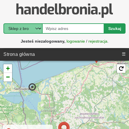
Szukaj
Jesteś niezalogowany,
logowanie
/
rejestracja
.
☰
Strona główna
+
−