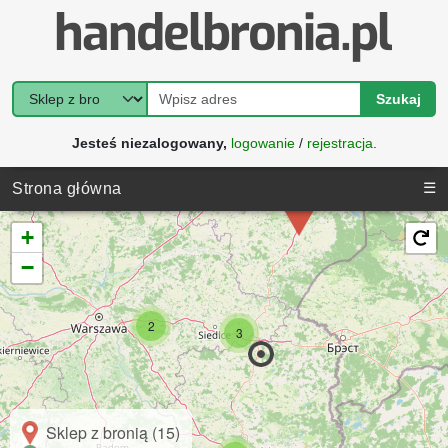
Szukaj
Jesteś niezalogowany,
logowanie
/
rejestracja
.
☰
Strona główna
+
−
2
3
Sklep z bronią (15)