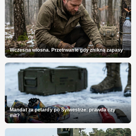
Wczesna wiosna. Przetrwanie gdy znikną zapasy
Mandat za petardy po Sylwestrze: prawda czy
mit?