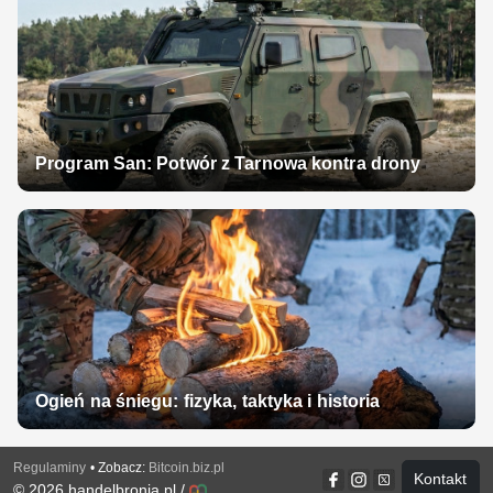
Program San: Potwór z Tarnowa kontra drony
Ogień na śniegu: fizyka, taktyka i historia
Regulaminy
• Zobacz:
Bitcoin.biz.pl
Kontakt
© 2026
handelbronia.pl
/