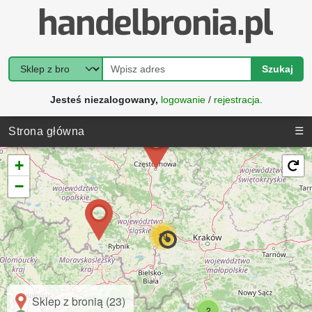
Szukaj
Jesteś niezalogowany,
logowanie
/
rejestracja
.
☰
Strona główna
+
−
19
Sklep z bronią (23)
2