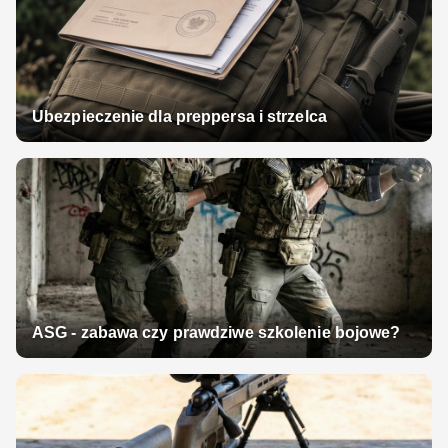
Ubezpieczenie dla preppersa i strzelca
ASG - zabawa czy prawdziwe szkolenie bojowe?