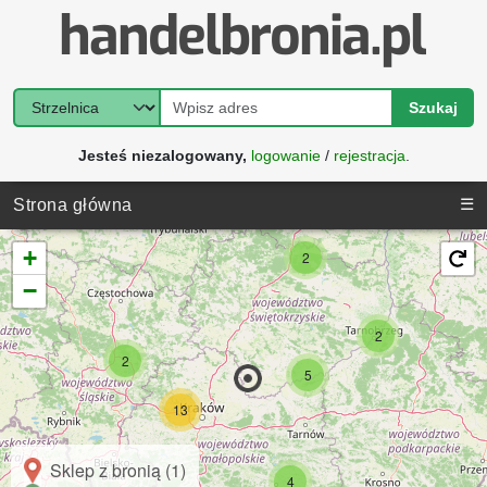
Szukaj
Jesteś niezalogowany,
logowanie
/
rejestracja
.
☰
Strona główna
+
2
−
2
2
5
13
Sklep z bronią (1)
4