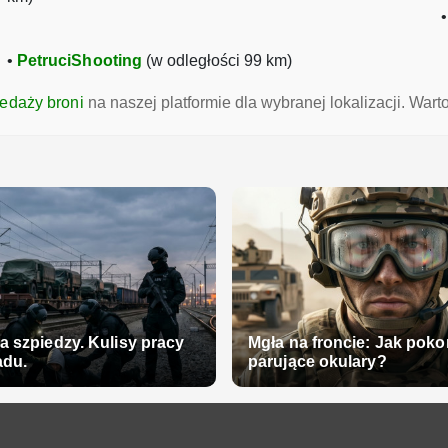
•
PetruciShooting
(w odległości 99 km)
zedaży broni
na naszej platformie dla wybranej lokalizacji. War
 szpiedzy. Kulisy pracy
Mgła na froncie: Jak pok
adu.
parujące okulary?