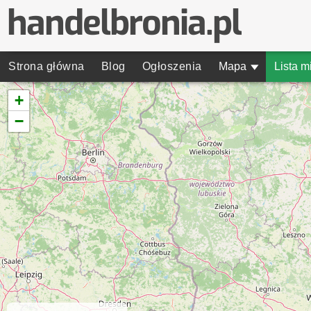
Strona główna
Blog
Ogłoszenia
Mapa
▾
Lista m
+
−