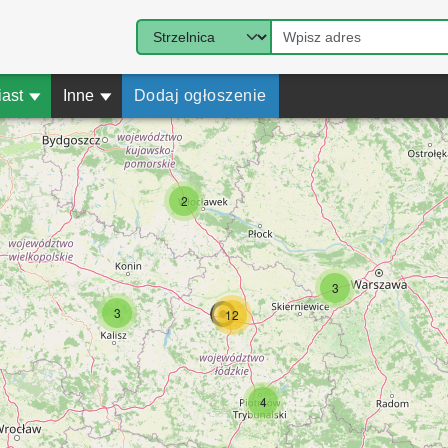
iast
▾
Inne
▾
Dodaj ogłoszenie
2
3
3
12
4