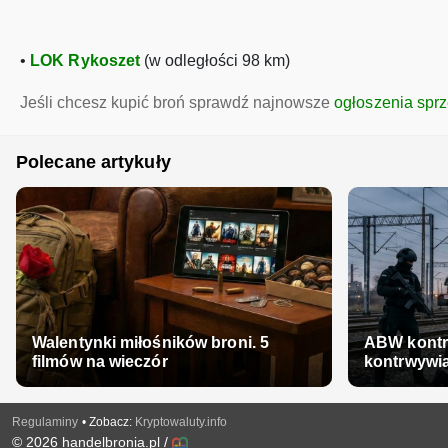
•
LOK Rykoszet
(w odległości 98 km)
Jeśli chcesz kupić broń sprawdź najnowsze
ogłoszenia spr
Polecane artykuły
Walentynki miłośników broni. 5
ABW kontra
filmów na wieczór
kontrwywi
Regulaminy
• Zobacz:
Kryptowaluty.info
© 2026
handelbronia.pl
/