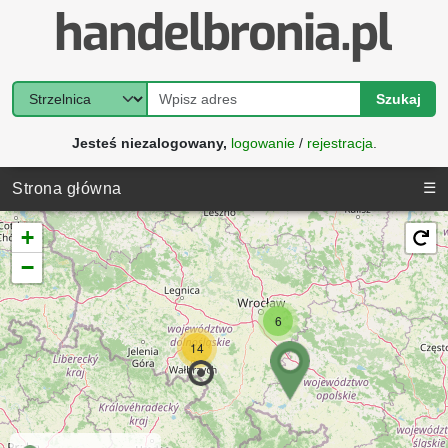
Szukaj
Jesteś niezalogowany,
logowanie
/
rejestracja
.
☰
Strona główna
+
−
6
14