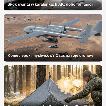
Skok gwintu w karabinkach AK: dobór amunicji
Koniec epoki myśliwców? Czas na roje dronów