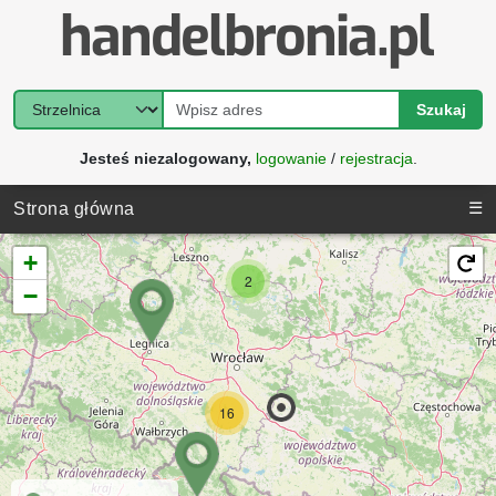
Szukaj
Jesteś niezalogowany,
logowanie
/
rejestracja
.
☰
Strona główna
+
2
−
16