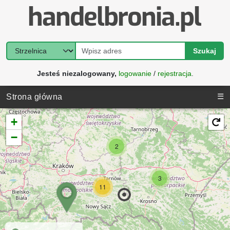
Szukaj
Jesteś niezalogowany,
logowanie
/
rejestracja
.
☰
Strona główna
+
−
2
3
11