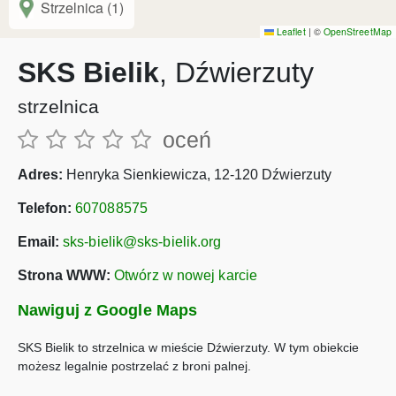
Strzelnica (1)
Leaflet
|
©
OpenStreetMap
SKS Bielik
, Dźwierzuty
strzelnica
oceń
Adres:
Henryka Sienkiewicza, 12-120 Dźwierzuty
Telefon:
607088575
Email:
sks-bielik@sks-bielik.org
Strona WWW:
Otwórz w nowej karcie
Nawiguj z Google Maps
SKS Bielik to strzelnica w mieście Dźwierzuty. W tym obiekcie
możesz legalnie postrzelać z broni palnej.