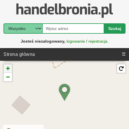
Szukaj
Jesteś niezalogowany,
logowanie
/
rejestracja
.
☰
Strona główna
+
−