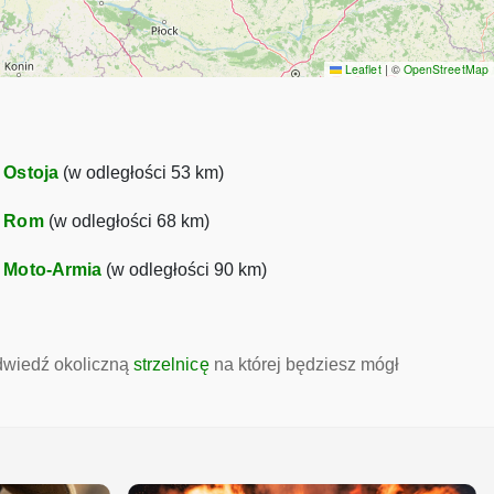
Leaflet
|
©
OpenStreetMap
•
Ostoja
(w odległości 53 km)
•
Rom
(w odległości 68 km)
•
Moto-Armia
(w odległości 90 km)
odwiedź okoliczną
strzelnicę
na której będziesz mógł