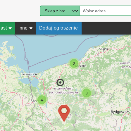
iast
▾
Inne
▾
Dodaj ogłoszenie
2
3
4