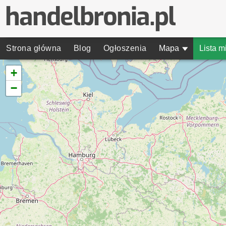
Strona główna
Blog
Ogłoszenia
Mapa
▾
Lista m
+
−