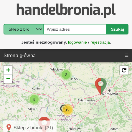
Szukaj
Jesteś niezalogowany,
logowanie
/
rejestracja
.
☰
Strona główna
+
2
−
5
12
Sklep z bronią (21)