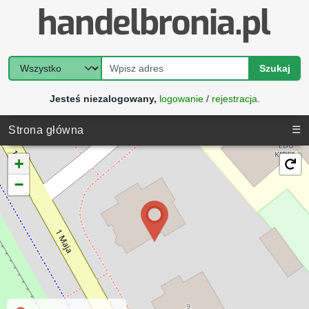
Szukaj
Jesteś niezalogowany,
logowanie
/
rejestracja
.
☰
Strona główna
+
−