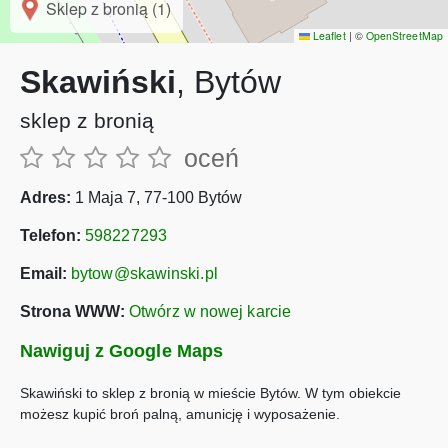
Sklep z bronią (1)
Leaflet
|
©
OpenStreetMap
Skawiński
, Bytów
sklep z bronią
oceń
Adres:
1 Maja 7, 77-100 Bytów
Telefon:
598227293
Email:
bytow@skawinski.pl
Strona WWW:
Otwórz w nowej karcie
Nawiguj z Google Maps
Skawiński to sklep z bronią w mieście Bytów. W tym obiekcie
możesz kupić broń palną, amunicję i wyposażenie.