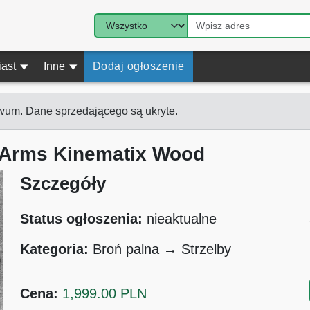
iast
▾
Inne
▾
Dodaj ogłoszenie
wum. Dane sprzedającego są ukryte.
l Arms Kinematix Wood
Szczegóły
Status ogłoszenia:
nieaktualne
Kategoria:
Broń palna → Strzelby
Cena:
1,999.00 PLN