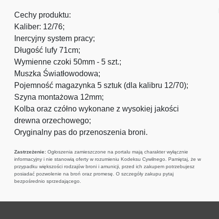
Cechy produktu:
Kaliber: 12/76;
Inercyjny system pracy;
Długość lufy 71cm;
Wymienne czoki 50mm - 5 szt.;
Muszka Światłowodowa;
Pojemność magazynka 5 sztuk (dla kalibru 12/70);
Szyna montażowa 12mm;
Kolba oraz czółno wykonane z wysokiej jakości
drewna orzechowego;
Oryginalny pas do przenoszenia broni.
Zastrzeżenie:
Ogłoszenia zamieszczone na portalu mają charakter wyłącznie
informacyjny i nie stanowią oferty w rozumieniu Kodeksu Cywilnego. Pamiętaj, że w
przypadku większości rodzajów broni i amunicji, przed ich zakupem potrzebujesz
posiadać pozwolenie na broń oraz promesę. O szczegóły zakupu pytaj
bezpośrednio sprzedającego.