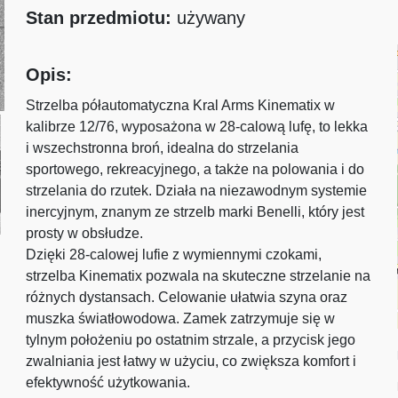
Stan przedmiotu:
używany
Opis:
Strzelba półautomatyczna Kral Arms Kinematix w
kalibrze 12/76, wyposażona w 28-calową lufę, to lekka
i wszechstronna broń, idealna do strzelania
sportowego, rekreacyjnego, a także na polowania i do
strzelania do rzutek. Działa na niezawodnym systemie
inercyjnym, znanym ze strzelb marki Benelli, który jest
prosty w obsłudze.
Dzięki 28-calowej lufie z wymiennymi czokami,
strzelba Kinematix pozwala na skuteczne strzelanie na
różnych dystansach. Celowanie ułatwia szyna oraz
muszka światłowodowa. Zamek zatrzymuje się w
tylnym położeniu po ostatnim strzale, a przycisk jego
zwalniania jest łatwy w użyciu, co zwiększa komfort i
efektywność użytkowania.