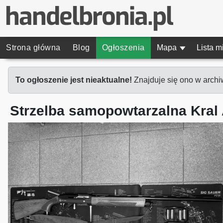
Strona główna
Blog
Ogłoszenia
Mapa
▾
Lista m
To ogłoszenie jest nieaktualne!
Znajduje się ono w archi
Strzelba samopowtarzalna Kra