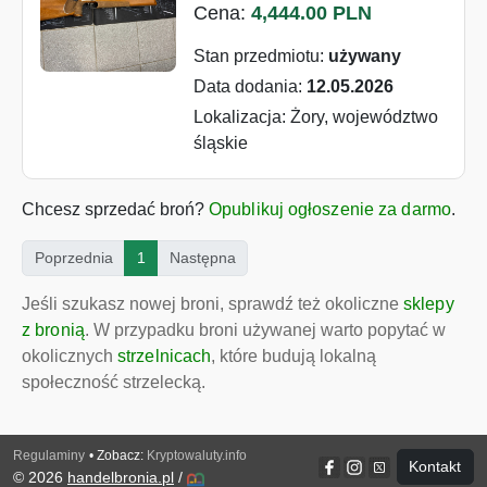
Cena:
4,444.00 PLN
Stan przedmiotu:
używany
Data dodania:
12.05.2026
Lokalizacja: Żory, województwo
śląskie
Chcesz sprzedać broń?
Opublikuj ogłoszenie za darmo
.
(current)
Poprzednia
1
Następna
Jeśli szukasz nowej broni, sprawdź też okoliczne
sklepy
z bronią
. W przypadku broni używanej warto popytać w
okolicznych
strzelnicach
, które budują lokalną
społeczność strzelecką.
Regulaminy
• Zobacz:
Kryptowaluty.info
Kontakt
© 2026
handelbronia.pl
/