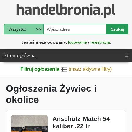
Szukaj
Jesteś niezalogowany,
logowanie
/
rejestracja
.
☰
Strona główna
Filtruj ogłoszenia
(masz aktywne filtry)
Ogłoszenia Żywiec i
okolice
Anschütz Match 54
kaliber .22 lr