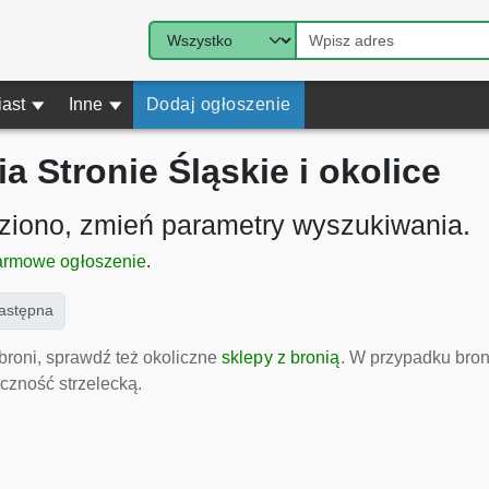
iast
▾
Inne
▾
Dodaj ogłoszenie
a Stronie Śląskie i okolice
eziono, zmień parametry wyszukiwania.
armowe ogłoszenie
.
ent)
astępna
broni, sprawdź też okoliczne
sklepy z bronią
. W przypadku bron
czność strzelecką.