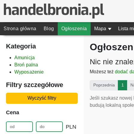
Strona główna
Blog
Ogłoszenia
Mapa
▾
Lista m
Ogłoszeni
Kategoria
Amunicja
Nic nie znal
Broń palna
Możesz też
dodać d
Wyposażenie
Filtry szczegółowe
(curr
Poprzednia
1
N
Jeśli szukasz nowej 
Wyczyść filtry
budują lokalną społe
Cena
PLN