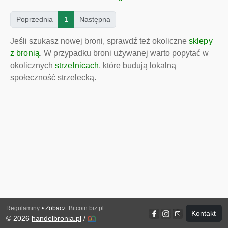
(current)
Poprzednia
1
Następna
Jeśli szukasz nowej broni, sprawdź też okoliczne
sklepy
z bronią
. W przypadku broni używanej warto popytać w
okolicznych
strzelnicach
, które budują lokalną
społeczność strzelecką.
Regulaminy
• Zobacz:
Bitcoin.biz.pl
Kontakt
© 2026
handelbronia.pl
/