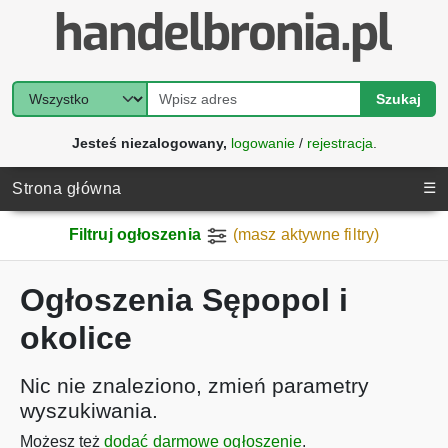
Szukaj
Jesteś niezalogowany,
logowanie
/
rejestracja
.
☰
Strona główna
Filtruj ogłoszenia
(masz aktywne filtry)
Ogłoszenia Sępopol i
okolice
Nic nie znaleziono, zmień parametry
wyszukiwania.
Możesz też
dodać darmowe ogłoszenie
.