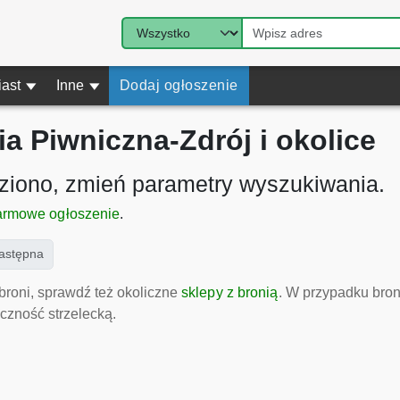
iast
▾
Inne
▾
Dodaj ogłoszenie
a Piwniczna-Zdrój i okolice
eziono, zmień parametry wyszukiwania.
armowe ogłoszenie
.
ent)
astępna
broni, sprawdź też okoliczne
sklepy z bronią
. W przypadku bron
czność strzelecką.