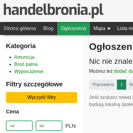
Strona główna
Blog
Ogłoszenia
Mapa
▾
Lista m
Ogłoszeni
Kategoria
Amunicja
Nic nie znal
Broń palna
Możesz też
dodać d
Wyposażenie
Filtry szczegółowe
(curr
Poprzednia
1
N
Jeśli szukasz nowej 
Wyczyść filtry
budują lokalną społe
Cena
PLN