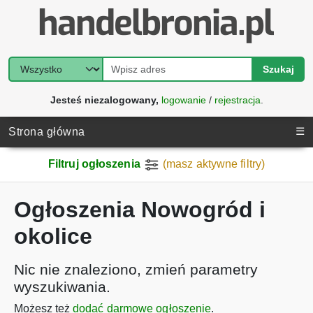
Szukaj
Jesteś niezalogowany,
logowanie
/
rejestracja
.
☰
Strona główna
Filtruj ogłoszenia
(masz aktywne filtry)
Ogłoszenia Nowogród i
okolice
Nic nie znaleziono, zmień parametry
wyszukiwania.
Możesz też
dodać darmowe ogłoszenie
.