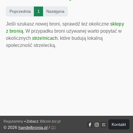
(current)
Poprzednia
1
Następna
Jeśli szukasz nowej broni, sprawdź też okoliczne
sklepy
z bronią
. W przypadku broni używanej warto popytać w
okolicznych
strzelnicach
, które budują lokalną
społeczność strzelecką.
Regulaminy
• Zobacz:
Bitcoin.biz.pl
Kontakt
© 2026
handelbronia.pl
/