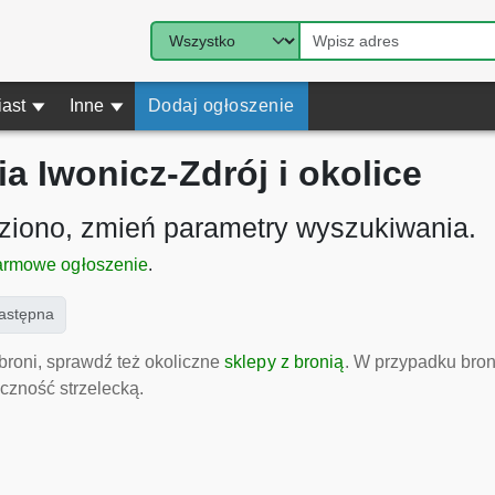
iast
▾
Inne
▾
Dodaj ogłoszenie
a Iwonicz-Zdrój i okolice
eziono, zmień parametry wyszukiwania.
armowe ogłoszenie
.
ent)
astępna
broni, sprawdź też okoliczne
sklepy z bronią
. W przypadku bron
czność strzelecką.