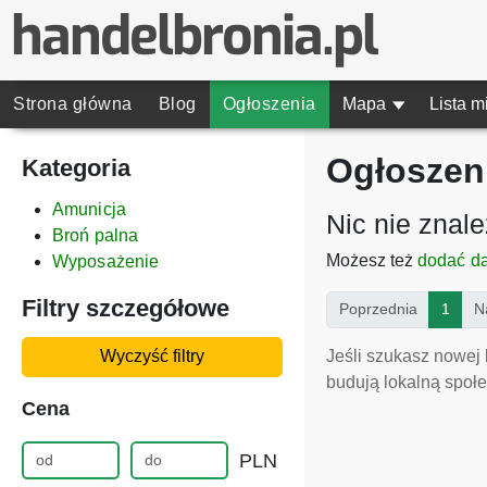
Strona główna
Blog
Ogłoszenia
Mapa
▾
Lista m
Ogłoszeni
Kategoria
Amunicja
Nic nie znal
Broń palna
Możesz też
dodać d
Wyposażenie
Filtry szczegółowe
(curr
Poprzednia
1
N
Jeśli szukasz nowej 
Wyczyść filtry
budują lokalną społe
Cena
PLN