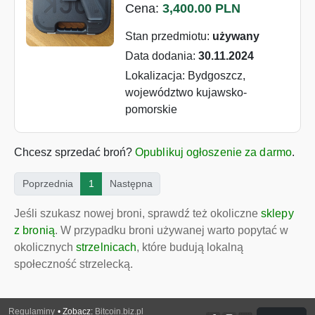
Cena:
3,400.00 PLN
Stan przedmiotu:
używany
Data dodania:
30.11.2024
Lokalizacja: Bydgoszcz,
województwo kujawsko-
pomorskie
Chcesz sprzedać broń?
Opublikuj ogłoszenie za darmo
.
(current)
Poprzednia
1
Następna
Jeśli szukasz nowej broni, sprawdź też okoliczne
sklepy
z bronią
. W przypadku broni używanej warto popytać w
okolicznych
strzelnicach
, które budują lokalną
społeczność strzelecką.
Regulaminy
• Zobacz:
Bitcoin.biz.pl