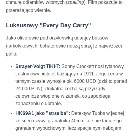
chmurę odłamków wtórnych (
spalling
). Film pokazuje to
przerażająco wiernie.
Luksusowy "Every Day Carry"
Jako oficerowie pod przykrywką udający bossów
narkotykowych, bohaterowie noszą sprzęt z najwyższej
półki:
Strayer-Voigt TIKI-T:
Sonny Crockett nosi tytanowy,
customowy pistolet bazujący na 1911. Jego cena w
tamtym czasie wynosiła ok. 6000 USD (dziś to ponad
24 000 PLN). Unikalną cechą są przyrządy
celownicze wtopione w zamek, co zapobiega
zahaczeniu o ubranie.
HK69A1 jako "strzelba":
Detektyw Tubbs w jednej
ze scen używa granatnika 40mm, ale nie ładuje go
granatem wybuchowym, lecz specjalnym nabojem