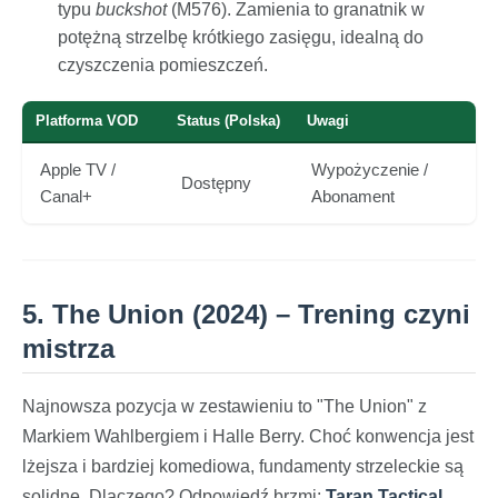
typu
buckshot
(M576). Zamienia to granatnik w
potężną strzelbę krótkiego zasięgu, idealną do
czyszczenia pomieszczeń.
Platforma VOD
Status (Polska)
Uwagi
Apple TV /
Wypożyczenie /
Dostępny
Canal+
Abonament
5. The Union (2024) – Trening czyni
mistrza
Najnowsza pozycja w zestawieniu to "The Union" z
Markiem Wahlbergiem i Halle Berry. Choć konwencja jest
lżejsza i bardziej komediowa, fundamenty strzeleckie są
solidne. Dlaczego? Odpowiedź brzmi:
Taran Tactical