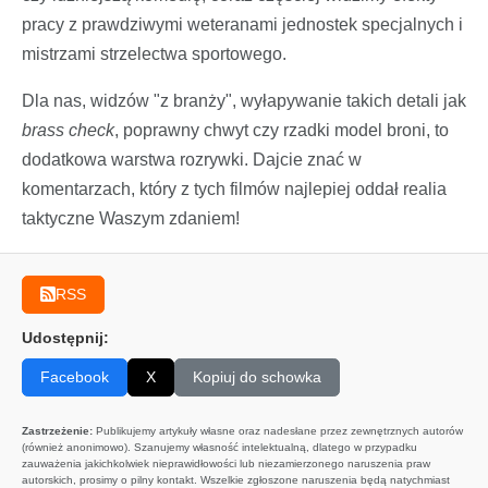
pracy z prawdziwymi weteranami jednostek specjalnych i
mistrzami strzelectwa sportowego.
Dla nas, widzów "z branży", wyłapywanie takich detali jak
brass check
, poprawny chwyt czy rzadki model broni, to
dodatkowa warstwa rozrywki. Dajcie znać w
komentarzach, który z tych filmów najlepiej oddał realia
taktyczne Waszym zdaniem!
RSS
Udostępnij:
Facebook
X
Kopiuj do schowka
Zastrzeżenie:
Publikujemy artykuły własne oraz nadesłane przez zewnętrznych autorów
(również anonimowo). Szanujemy własność intelektualną, dlatego w przypadku
zauważenia jakichkolwiek nieprawidłowości lub niezamierzonego naruszenia praw
autorskich, prosimy o pilny kontakt. Wszelkie zgłoszone naruszenia będą natychmiast