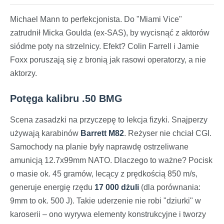
Michael Mann to perfekcjonista. Do "Miami Vice"
zatrudnił Micka Goulda (ex-SAS), by wycisnąć z aktorów
siódme poty na strzelnicy. Efekt? Colin Farrell i Jamie
Foxx poruszają się z bronią jak rasowi operatorzy, a nie
aktorzy.
Potęga kalibru .50 BMG
Scena zasadzki na przyczepę to lekcja fizyki. Snajperzy
używają karabinów
Barrett M82
. Reżyser nie chciał CGI.
Samochody na planie były naprawdę ostrzeliwane
amunicją 12.7x99mm NATO. Dlaczego to ważne? Pocisk
o masie ok. 45 gramów, lecący z prędkością 850 m/s,
generuje energię rzędu
17 000 dżuli
(dla porównania:
9mm to ok. 500 J). Takie uderzenie nie robi "dziurki" w
karoserii – ono wyrywa elementy konstrukcyjne i tworzy