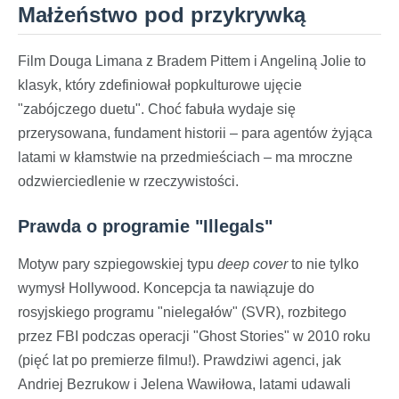
Małżeństwo pod przykrywką
Film Douga Limana z Bradem Pittem i Angeliną Jolie to
klasyk, który zdefiniował popkulturowe ujęcie
"zabójczego duetu". Choć fabuła wydaje się
przerysowana, fundament historii – para agentów żyjąca
latami w kłamstwie na przedmieściach – ma mroczne
odzwierciedlenie w rzeczywistości.
Prawda o programie "Illegals"
Motyw pary szpiegowskiej typu
deep cover
to nie tylko
wymysł Hollywood. Koncepcja ta nawiązuje do
rosyjskiego programu "nielegałów" (SVR), rozbitego
przez FBI podczas operacji "Ghost Stories" w 2010 roku
(pięć lat po premierze filmu!). Prawdziwi agenci, jak
Andriej Bezrukow i Jelena Wawiłowa, latami udawali