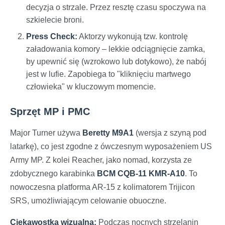
decyzja o strzale. Przez resztę czasu spoczywa na
szkielecie broni.
Press Check:
Aktorzy wykonują tzw. kontrolę
załadowania komory – lekkie odciągnięcie zamka,
by upewnić się (wzrokowo lub dotykowo), że nabój
jest w lufie. Zapobiega to "kliknięciu martwego
człowieka" w kluczowym momencie.
Sprzęt MP i PMC
Major Turner używa
Beretty M9A1
(wersja z szyną pod
latarkę), co jest zgodne z ówczesnym wyposażeniem US
Army MP. Z kolei Reacher, jako nomad, korzysta ze
zdobycznego karabinka
BCM CQB-11 KMR-A10
. To
nowoczesna platforma AR-15 z kolimatorem Trijicon
SRS, umożliwiającym celowanie obuoczne.
Ciekawostka wizualna:
Podczas nocnych strzelanin