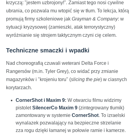
krzyczą: "jestem uzbrojony!". Zamiast tego nosi cywilne
ubrania, co pozwala mu wtopić się w tłum. To lekcja, którą
promują firmy szkoleniowe jak
Grayman & Company
: w
sytuacji kryzysowej (zamieszki, atak terrorystyczny)
wyróżnianie się strojem taktycznym czyni cię celem.
Techniczne smaczki i wpadki
Nad choreografią czuwali weterani Delta Force i
Rangersów (m.in. Tyler Grey), co widać przy zmianie
magazynków i "krojeniu toru" (
slicing the pie
) w ciasnych
korytarzach.
CornerShot i Maxim 9:
W otwarciu filmu widzimy
pistolet
SilencerCo Maxim 9
(zintegrowany tłumik)
zamontowany w systemie
CornerShot
. To izraelski
wynalazek pozwalający na bezpieczne strzelanie
zza rogu dzięki łamanej w połowie ramie i kamerze.