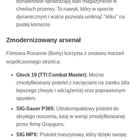
bohaterowie sprawdzają stan magazynków w
chwilach przerwy. To nawyk, który w sporcie
dynamicznym i walce pozwala uniknąć "kliku" na
pustej komorze.
Zmodernizowany arsenał
Filmowa Roxanne (Berry) korzysta z zestawu marzeń
współczesnego strzelca:
Glock 19 (TTI Combat Master):
Mocno
zmodyfikowany pistolet z nacięciami na zamku (dla
lepszego chwytu i odciążenia) oraz poprawionym
spustem.
SIG-Sauer P365:
Ultrakompaktowy pistolet do
skrytego noszenia, tutaj w wersji zmodyfikowanej
przez firmę Grayguns.
SIG MPX:
Pistolet maszynowy, który dzięki swojej