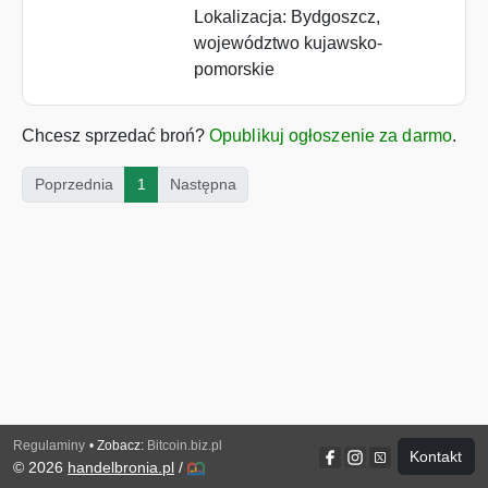
Lokalizacja: Bydgoszcz,
województwo kujawsko-
pomorskie
Chcesz sprzedać broń?
Opublikuj ogłoszenie za darmo
.
(current)
Poprzednia
1
Następna
Regulaminy
• Zobacz:
Bitcoin.biz.pl
Kontakt
© 2026
handelbronia.pl
/