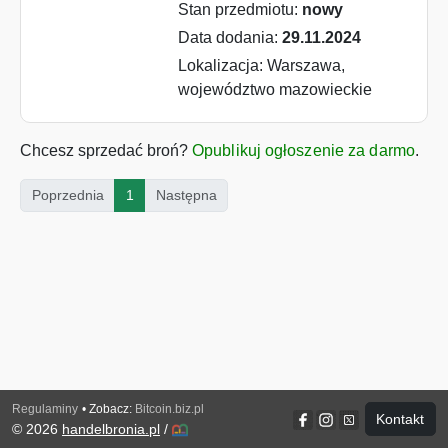
Stan przedmiotu:
nowy
Data dodania:
29.11.2024
Lokalizacja: Warszawa,
województwo mazowieckie
Chcesz sprzedać broń?
Opublikuj ogłoszenie za darmo
.
(current)
Poprzednia
1
Następna
Regulaminy
• Zobacz:
Bitcoin.biz.pl
Kontakt
© 2026
handelbronia.pl
/