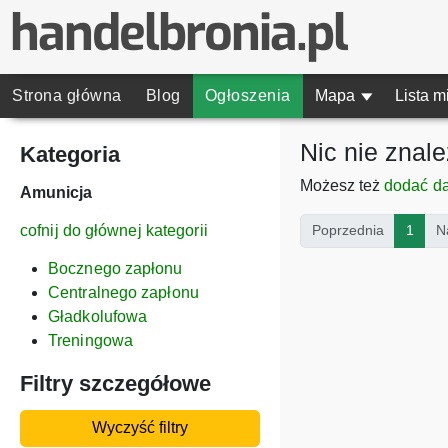
Strona główna
Blog
Ogłoszenia
Mapa
▾
Lista m
Nic nie znal
Kategoria
Możesz też
dodać d
Amunicja
(curr
cofnij do głównej kategorii
Poprzednia
1
N
Bocznego zapłonu
Centralnego zapłonu
Gładkolufowa
Treningowa
Filtry szczegółowe
Wyczyść filtry