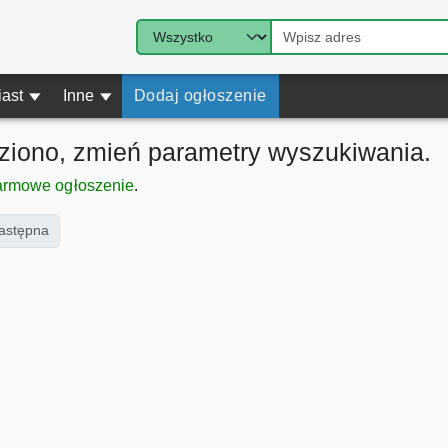
iast
▾
Inne
▾
Dodaj ogłoszenie
eziono, zmień parametry wyszukiwania.
armowe ogłoszenie
.
ent)
astępna